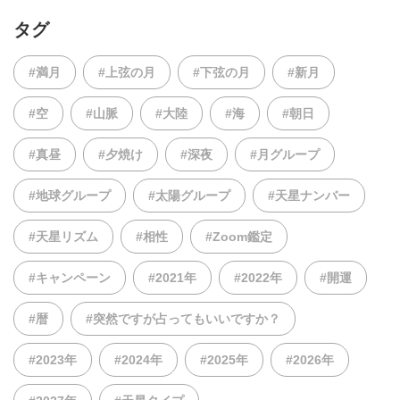
タグ
#満月
#上弦の月
#下弦の月
#新月
#空
#山脈
#大陸
#海
#朝日
#真昼
#夕焼け
#深夜
#月グループ
#地球グループ
#太陽グループ
#天星ナンバー
#天星リズム
#相性
#Zoom鑑定
#キャンペーン
#2021年
#2022年
#開運
#暦
#突然ですが占ってもいいですか？
#2023年
#2024年
#2025年
#2026年