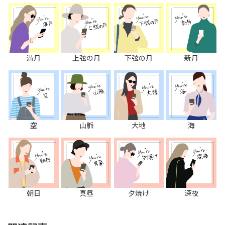
満月
上弦の月
下弦の月
新月
空
山脈
大地
海
朝日
真昼
夕焼け
深夜