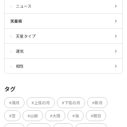
ニュース
天星術
天星タイプ
運気
相性
タグ
#満月
#上弦の月
#下弦の月
#新月
#空
#山脈
#大陸
#海
#朝日