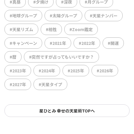
#真昼
#夕焼け
#深夜
#月グループ
#地球グループ
#太陽グループ
#天星ナンバー
#天星リズム
#相性
#Zoom鑑定
#キャンペーン
#2021年
#2022年
#開運
#暦
#突然ですが占ってもいいですか？
#2023年
#2024年
#2025年
#2026年
#2027年
#天星タイプ
星ひとみ 幸せの天星術TOPへ