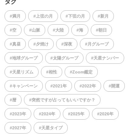
タグ
#満月
#上弦の月
#下弦の月
#新月
#空
#山脈
#大陸
#海
#朝日
#真昼
#夕焼け
#深夜
#月グループ
#地球グループ
#太陽グループ
#天星ナンバー
#天星リズム
#相性
#Zoom鑑定
#キャンペーン
#2021年
#2022年
#開運
#暦
#突然ですが占ってもいいですか？
#2023年
#2024年
#2025年
#2026年
#2027年
#天星タイプ