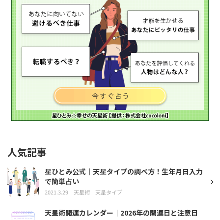
人気記事
星ひとみ公式｜天星タイプの調べ方！生年月日入力
で簡単占い
2021.3.29
天星術
天星タイプ
天星術開運カレンダー｜2026年の開運日と注意日