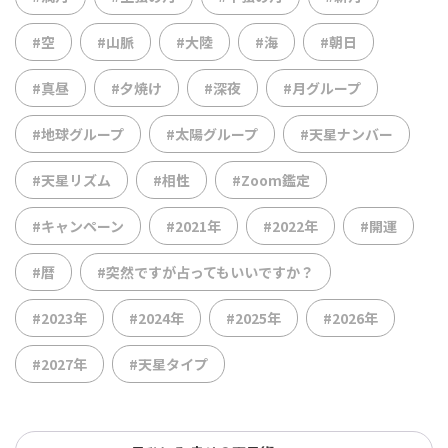
#空
#山脈
#大陸
#海
#朝日
#真昼
#夕焼け
#深夜
#月グループ
#地球グループ
#太陽グループ
#天星ナンバー
#天星リズム
#相性
#Zoom鑑定
#キャンペーン
#2021年
#2022年
#開運
#暦
#突然ですが占ってもいいですか？
#2023年
#2024年
#2025年
#2026年
#2027年
#天星タイプ