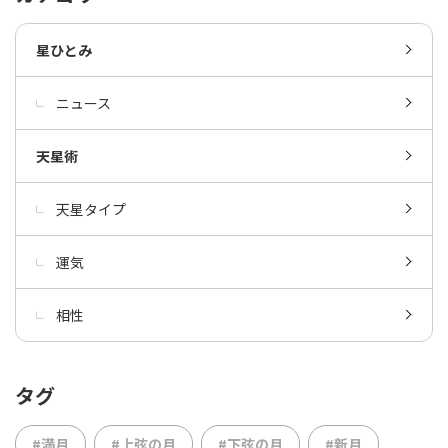
星ひとみ
ニュース
天星術
天星タイプ
運気
相性
タグ
#満月
#上弦の月
#下弦の月
#新月