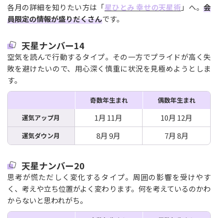
各月の詳細を知りたい方は「
星ひとみ 幸せの天星術
」へ。
会
員限定の情報が盛りだくさん
です。
天星ナンバー14
空気を読んで行動するタイプ。その一方でプライドが高く失
敗を避けたいので、用心深く慎重に状況を見極めようとしま
す。
奇数年生まれ
偶数年生まれ
1月 11月
10月 12月
運気アップ月
8月 9月
7月 8月
運気ダウン月
天星ナンバー20
思考が慌ただしく変化するタイプ。周囲の影響を受けやす
く、考えや立ち位置がよく変わります。何を考えているのかわ
からないと思われがち。