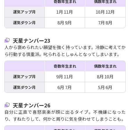
奇数年生まれ
偶数年生まれ
1月 11月
10月 12月
運気アップ月
8月 9月
7月 8月
運気ダウン月
天星ナンバー23
人から褒められたい願望を強く持っています。冷静に考えてか
ら行動する慎重派。叱られるとしゅんとなってしまいます。
奇数年生まれ
偶数年生まれ
9月 11月
8月 10月
運気アップ月
6月 7月
5月 6月
運気ダウン月
天星ナンバー26
自分に正直で喜怒哀楽が顔に出るタイプ。不機嫌になった
り、すねたりして、何かと周りに気を使わせてしまうことも。