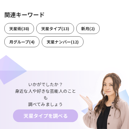
関連キーワード
天星術(38)
天星タイプ(13)
新月(2)
月グループ(4)
天星ナンバー(12)
いかがでしたか？
身近な人や好きな芸能人のこと
も
調べてみましょう
天星タイプを調べる