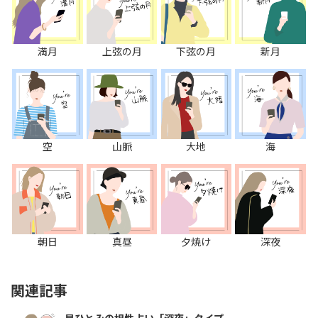
満月
上弦の月
下弦の月
新月
空
山脈
大地
海
朝日
真昼
夕焼け
深夜
関連記事