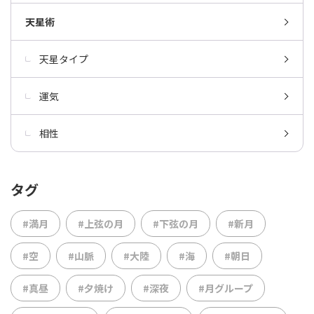
天星術
天星タイプ
運気
相性
タグ
#満月
#上弦の月
#下弦の月
#新月
#空
#山脈
#大陸
#海
#朝日
#真昼
#夕焼け
#深夜
#月グループ