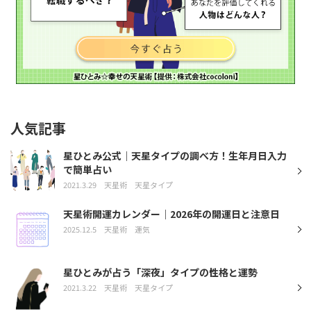
人気記事
星ひとみ公式｜天星タイプの調べ方！生年月日入力
で簡単占い
2021.3.29
天星術
天星タイプ
天星術開運カレンダー｜2026年の開運日と注意日
2025.12.5
天星術
運気
星ひとみが占う「深夜」タイプの性格と運勢
2021.3.22
天星術
天星タイプ