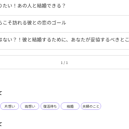
りたい！あの人と結婚できる？
らこそ訪れる彼との恋のゴール
はない？！彼と結婚するために、あなたが妥協するべきと
1 / 1
て
片想い
両想い
復活待ち
結婚
夫婦のこと
て