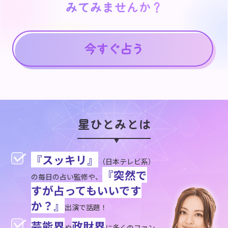
みてみませんか？
みてみませんか？
星ひとみとは
『スッキリ』
（日本テレビ系）
『突然で
の毎日の占い監修や、
すが占ってもいいです
か？』
出演で話題！
芸能界
政財界
や
に多くのファン