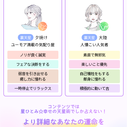
裏天星
裏天星
夕焼け
大陸
ユーモア満載の気配り屋
人懐こい人気者
ノリが良く誠実
素直で無邪気
フェアな決断をする
楽しいこと優先
弱音を引き出せる
自己犠牲をもする
癒し力に憧れる
献身に憧れる
一時停止でリラックス
積極的に動いて吉
コンテンツでは
星ひとみ☆幸せの天星術でしか占えない！
より詳細なあなたの運命
を
より詳細なあなたの運命
を