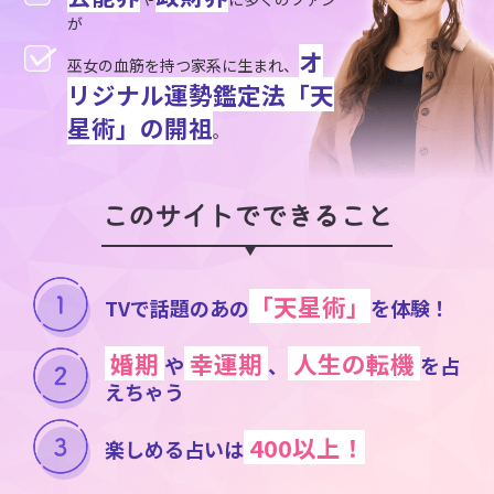
が
オ
巫女の血筋を持つ家系に生まれ、
リジナル運勢鑑定法「天
星術」の開祖
。
このサイトでできること
「天星術」
TVで話題のあの
を体験！
婚期
幸運期
人生の転機
や
、
を占
えちゃう
400以上！
楽しめる占いは