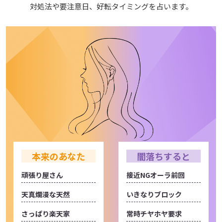
対処法や要注意日、好転タイミングを占います。
本来のあなた
闇落ちすると
頑張り屋さん
接近NGオーラ前回
天真爛漫な天然
いきなりブロック
さっぱり楽天家
常時チヤホヤ要求