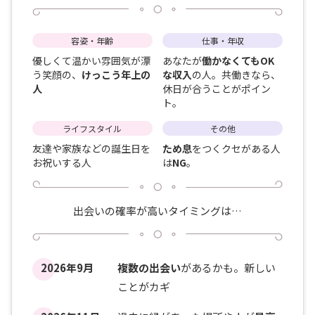
容姿・年齢
仕事・年収
優しくて温かい雰囲気が漂
あなたが
働かなくてもOK
う笑顔の、
けっこう年上の
な収入
の人。共働きなら、
人
休日が合うことがポイン
ト。
ライフスタイル
その他
友達や家族などの誕生日を
ため息
をつくクセがある人
お祝いする人
は
NG
。
出会いの確率が高いタイミングは…
2026年9月
複数の出会い
があるかも。新しい
ことがカギ