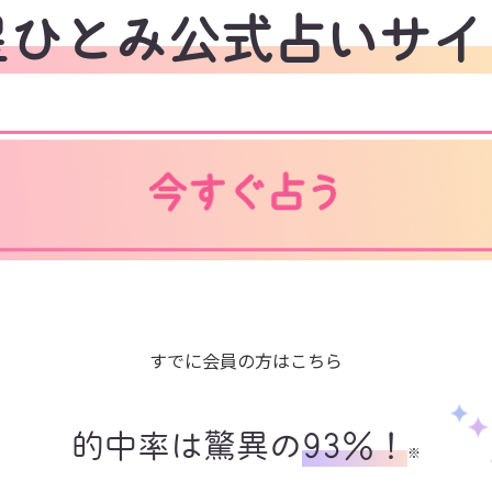
星ひとみ公式占いサイ
すでに会員の方はこちら
的中率は驚異の
93%！
※