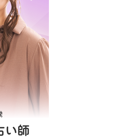
騰
占い師