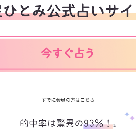
星ひとみ公式占いサイ
すでに会員の方はこちら
的中率は驚異の
93%！
※