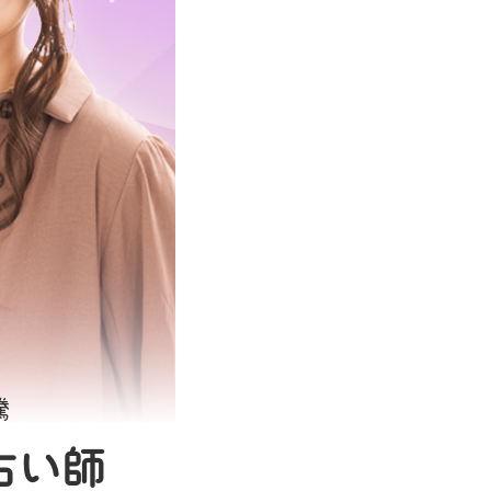
騰
占い師