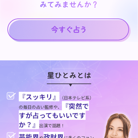
みてみませんか？
みてみませんか？
星ひとみとは
『スッキリ』
（日本テレビ系）
『突然で
の毎日の占い監修や、
すが占ってもいいです
か？』
出演で話題！
芸能界
政財界
や
に多くのファン