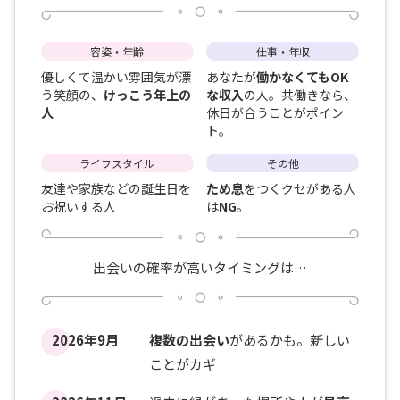
容姿・年齢
仕事・年収
優しくて温かい雰囲気が漂
あなたが
働かなくてもOK
う笑顔の、
けっこう年上の
な収入
の人。共働きなら、
人
休日が合うことがポイン
ト。
ライフスタイル
その他
友達や家族などの誕生日を
ため息
をつくクセがある人
お祝いする人
は
NG
。
出会いの確率が高いタイミングは…
2026年9月
複数の出会い
があるかも。新しい
ことがカギ