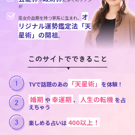
が
オ
巫女の血筋を持つ家系に生まれ、
リジナル運勢鑑定法「天
星術」の開祖
。
このサイトでできること
「天星術」
TVで話題のあの
を体験！
婚期
幸運期
人生の転機
や
、
を占
えちゃう
400以上！
楽しめる占いは