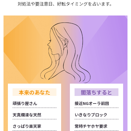
対処法や要注意日、好転タイミングを占います。
本来のあなた
闇落ちすると
頑張り屋さん
接近NGオーラ前回
天真爛漫な天然
いきなりブロック
さっぱり楽天家
常時チヤホヤ要求