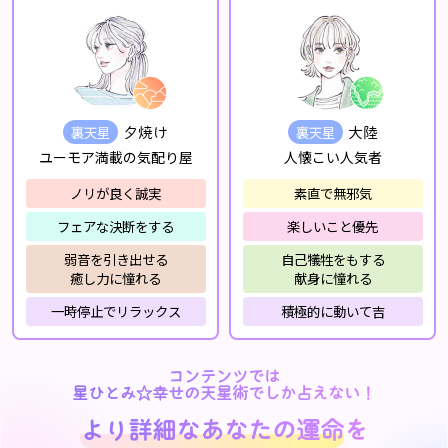
裏天星
裏天星
夕焼け
大陸
ユーモア満載の気配り屋
人懐こい人気者
ノリが良く誠実
素直で無邪気
フェアな決断をする
楽しいこと優先
弱音を引き出せる
自己犠牲をもする
癒し力に憧れる
献身に憧れる
一時停止でリラックス
積極的に動いて吉
コンテンツでは
星ひとみ☆幸せの天星術でしか占えない！
より詳細なあなたの運命
を
より詳細なあなたの運命
を