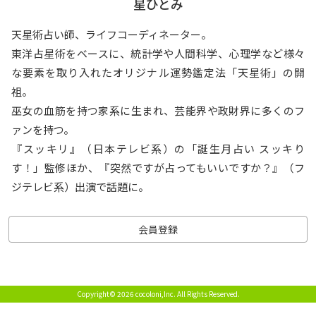
星ひとみ
天星術占い師、ライフコーディネーター。
東洋占星術をベースに、統計学や人間科学、心理学など様々
な要素を取り入れたオリジナル運勢鑑定法「天星術」の開
祖。
巫女の血筋を持つ家系に生まれ、芸能界や政財界に多くのフ
ァンを持つ。
『スッキリ』（日本テレビ系）の「誕生月占い スッキり
す！」監修ほか、『突然ですが占ってもいいですか？』（フ
ジテレビ系）出演で話題に。
会員登録
Copyright© 2026 cocoloni,Inc.
All Rights Reserved.