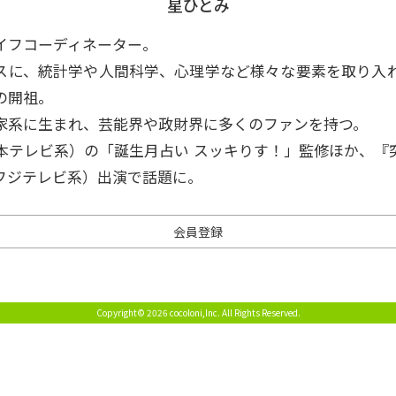
星ひとみ
イフコーディネーター。
スに、統計学や人間科学、心理学など様々な要素を取り入
の開祖。
家系に生まれ、芸能界や政財界に多くのファンを持つ。
本テレビ系）の「誕生月占い スッキりす！」監修ほか、『
フジテレビ系）出演で話題に。
会員登録
Copyright© 2026 cocoloni,Inc.
All Rights Reserved.