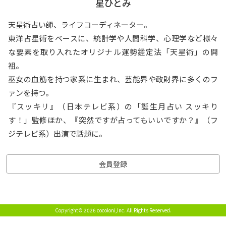
星ひとみ
天星術占い師、ライフコーディネーター。
東洋占星術をベースに、統計学や人間科学、心理学など様々
な要素を取り入れたオリジナル運勢鑑定法「天星術」の開
祖。
巫女の血筋を持つ家系に生まれ、芸能界や政財界に多くのフ
ァンを持つ。
『スッキリ』（日本テレビ系）の「誕生月占い スッキり
す！」監修ほか、『突然ですが占ってもいいですか？』（フ
ジテレビ系）出演で話題に。
会員登録
Copyright© 2026 cocoloni,Inc.
All Rights Reserved.