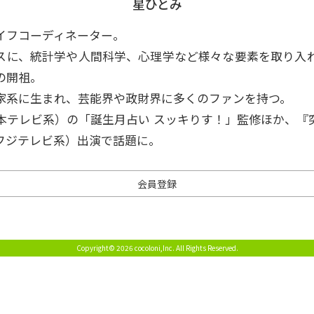
星ひとみ
イフコーディネーター。
スに、統計学や人間科学、心理学など様々な要素を取り入
の開祖。
家系に生まれ、芸能界や政財界に多くのファンを持つ。
本テレビ系）の「誕生月占い スッキりす！」監修ほか、『
フジテレビ系）出演で話題に。
会員登録
Copyright© 2026 cocoloni,Inc.
All Rights Reserved.