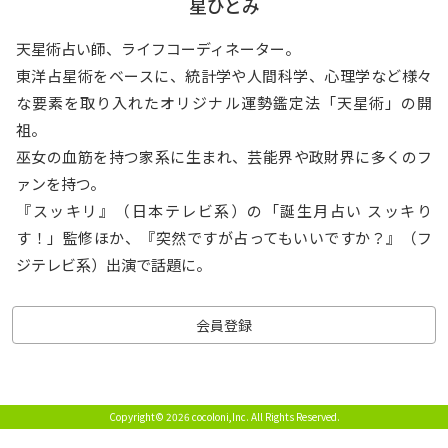
星ひとみ
天星術占い師、ライフコーディネーター。
東洋占星術をベースに、統計学や人間科学、心理学など様々
な要素を取り入れたオリジナル運勢鑑定法「天星術」の開
祖。
巫女の血筋を持つ家系に生まれ、芸能界や政財界に多くのフ
ァンを持つ。
『スッキリ』（日本テレビ系）の「誕生月占い スッキり
す！」監修ほか、『突然ですが占ってもいいですか？』（フ
ジテレビ系）出演で話題に。
会員登録
Copyright© 2026 cocoloni,Inc.
All Rights Reserved.