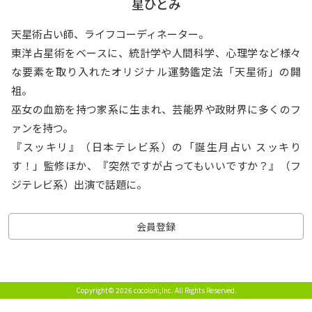
星ひとみ
天星術占い師、ライフコーディネーター。
東洋占星術をベースに、統計学や人間科学、心理学など様々
な要素を取り入れたオリジナル運勢鑑定法「天星術」の開
祖。
巫女の血筋を持つ家系に生まれ、芸能界や政財界に多くのフ
ァンを持つ。
『スッキリ』（日本テレビ系）の「誕生月占い スッキり
す！」監修ほか、『突然ですが占ってもいいですか？』（フ
ジテレビ系）出演で話題に。
会員登録
Copyright© 2026 cocoloni,Inc.
All Rights Reserved.