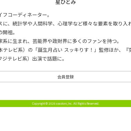
星ひとみ
イフコーディネーター。
スに、統計学や人間科学、心理学など様々な要素を取り入
の開祖。
家系に生まれ、芸能界や政財界に多くのファンを持つ。
本テレビ系）の「誕生月占い スッキりす！」監修ほか、『
フジテレビ系）出演で話題に。
会員登録
Copyright© 2026 cocoloni,Inc.
All Rights Reserved.