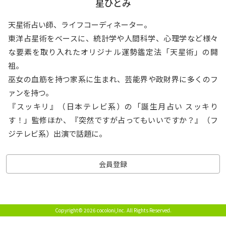
星ひとみ
天星術占い師、ライフコーディネーター。
東洋占星術をベースに、統計学や人間科学、心理学など様々
な要素を取り入れたオリジナル運勢鑑定法「天星術」の開
祖。
巫女の血筋を持つ家系に生まれ、芸能界や政財界に多くのフ
ァンを持つ。
『スッキリ』（日本テレビ系）の「誕生月占い スッキり
す！」監修ほか、『突然ですが占ってもいいですか？』（フ
ジテレビ系）出演で話題に。
会員登録
Copyright© 2026 cocoloni,Inc.
All Rights Reserved.