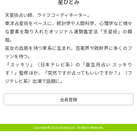
星ひとみ
天星術占い師、ライフコーディネーター。
東洋占星術をベースに、統計学や人間科学、心理学など様々
な要素を取り入れたオリジナル運勢鑑定法「天星術」の開
祖。
巫女の血筋を持つ家系に生まれ、芸能界や政財界に多くのフ
ァンを持つ。
『スッキリ』（日本テレビ系）の「誕生月占い スッキり
す！」監修ほか、『突然ですが占ってもいいですか？』（フ
ジテレビ系）出演で話題に。
会員登録
Copyright© 2026 cocoloni,Inc.
All Rights Reserved.