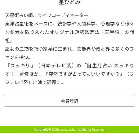
星ひとみ
天星術占い師、ライフコーディネーター。
東洋占星術をベースに、統計学や人間科学、心理学など様々
な要素を取り入れたオリジナル運勢鑑定法「天星術」の開
祖。
巫女の血筋を持つ家系に生まれ、芸能界や政財界に多くのフ
ァンを持つ。
『スッキリ』（日本テレビ系）の「誕生月占い スッキり
す！」監修ほか、『突然ですが占ってもいいですか？』（フ
ジテレビ系）出演で話題に。
会員登録
Copyright© 2026 cocoloni,Inc.
All Rights Reserved.