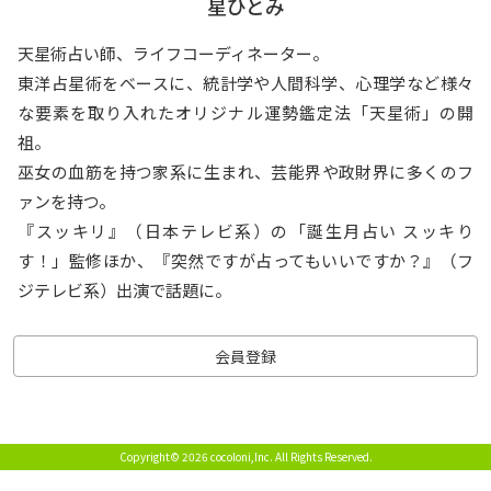
星ひとみ
天星術占い師、ライフコーディネーター。
東洋占星術をベースに、統計学や人間科学、心理学など様々
な要素を取り入れたオリジナル運勢鑑定法「天星術」の開
祖。
巫女の血筋を持つ家系に生まれ、芸能界や政財界に多くのフ
ァンを持つ。
『スッキリ』（日本テレビ系）の「誕生月占い スッキり
す！」監修ほか、『突然ですが占ってもいいですか？』（フ
ジテレビ系）出演で話題に。
会員登録
Copyright© 2026 cocoloni,Inc.
All Rights Reserved.