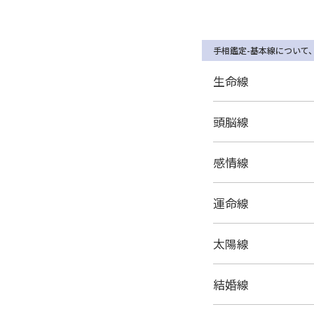
手相鑑定-基本線について
生命線
頭脳線
感情線
運命線
太陽線
結婚線