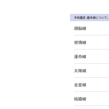
手相鑑定-基本線について
頭脳線
感情線
運命線
太陽線
金星線
結婚線