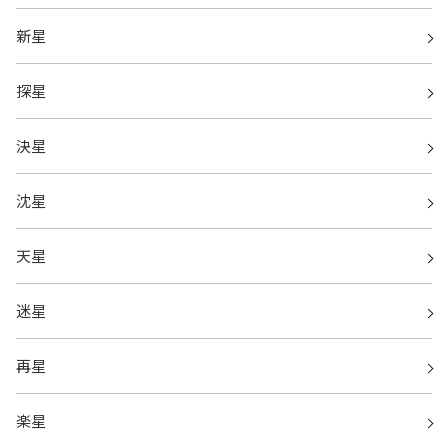
新星
探星
決星
沈星
天星
迷星
再星
楽星