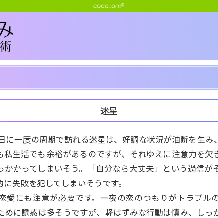
迷星
12日に一度の周期で訪れる迷星は、好調な状況が油断を生み
も私生活でも余裕があるのですが、それゆえに注意力を欠
っかかってしまいそう。「自分なら大丈夫」という過信が
的に失敗を犯してしまいそうです。
恋愛にも注意が必要です。一夜の恋のつもりがトラブル
ために誘惑は多そうですが、軽はずみな行動は慎み、しっ