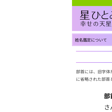
姓名鑑定について
部首には、旧字体
に省略された部首