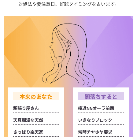
対処法や要注意日、好転タイミングを占います。
本来のあなた
闇落ちすると
頑張り屋さん
接近NGオーラ前回
天真爛漫な天然
いきなりブロック
さっぱり楽天家
常時チヤホヤ要求