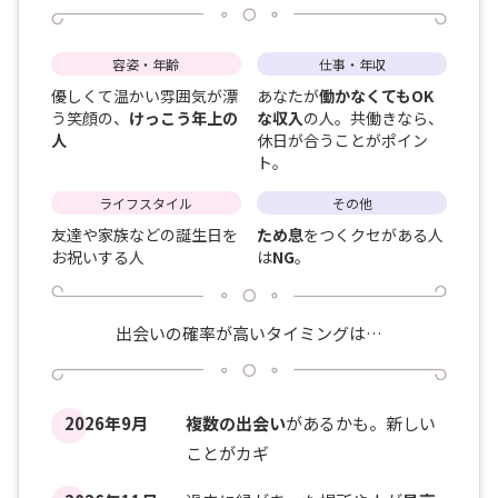
容姿・年齢
仕事・年収
優しくて温かい雰囲気が漂
あなたが
働かなくてもOK
う笑顔の、
けっこう年上の
な収入
の人。共働きなら、
人
休日が合うことがポイン
ト。
ライフスタイル
その他
友達や家族などの誕生日を
ため息
をつくクセがある人
お祝いする人
は
NG
。
出会いの確率が高いタイミングは…
2026年9月
複数の出会い
があるかも。新しい
ことがカギ