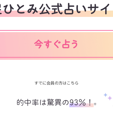
星ひとみ公式占いサイ
すでに会員の方はこちら
的中率は驚異の
93%！
※