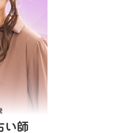
騰
占い師