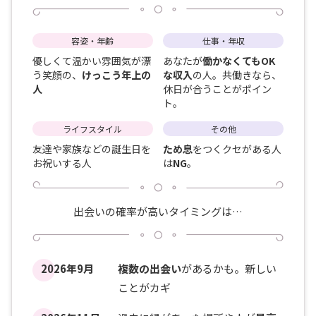
容姿・年齢
仕事・年収
優しくて温かい雰囲気が漂
あなたが
働かなくてもOK
う笑顔の、
けっこう年上の
な収入
の人。共働きなら、
人
休日が合うことがポイン
ト。
ライフスタイル
その他
友達や家族などの誕生日を
ため息
をつくクセがある人
お祝いする人
は
NG
。
出会いの確率が高いタイミングは…
2026年9月
複数の出会い
があるかも。新しい
ことがカギ