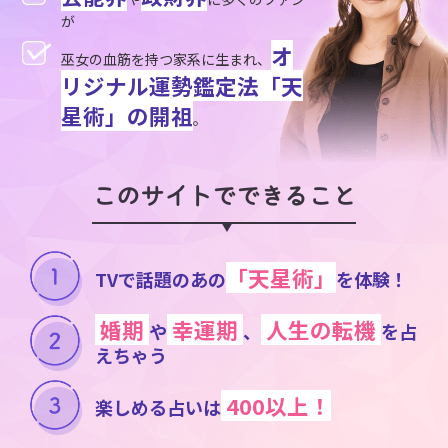
が
オ
巫女の血筋を持つ家系に生まれ、
リジナル運勢鑑定法「天
星術」の開祖
。
このサイトでできること
「天星術」
TVで話題のあの
を体験！
婚期
幸運期
人生の転機
や
、
を占
えちゃう
400以上！
楽しめる占いは