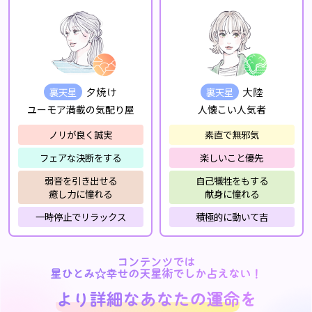
裏天星
裏天星
夕焼け
大陸
ユーモア満載の気配り屋
人懐こい人気者
ノリが良く誠実
素直で無邪気
フェアな決断をする
楽しいこと優先
弱音を引き出せる
自己犠牲をもする
癒し力に憧れる
献身に憧れる
一時停止でリラックス
積極的に動いて吉
コンテンツでは
星ひとみ☆幸せの天星術でしか占えない！
より詳細なあなたの運命
を
より詳細なあなたの運命
を