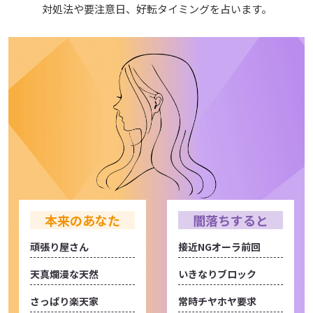
対処法や要注意日、好転タイミングを占います。
本来のあなた
闇落ちすると
頑張り屋さん
接近NGオーラ前回
天真爛漫な天然
いきなりブロック
さっぱり楽天家
常時チヤホヤ要求