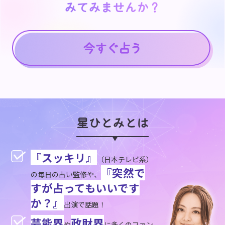
みてみませんか？
みてみませんか？
星ひとみとは
『スッキリ』
（日本テレビ系）
『突然で
の毎日の占い監修や、
すが占ってもいいです
か？』
出演で話題！
芸能界
政財界
や
に多くのファン