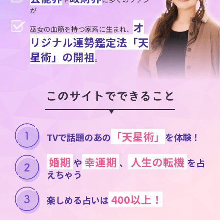
が
オ
巫女の血筋を持つ家系に生まれ、
リジナル運勢鑑定法「天
星術」の開祖
。
このサイトでできること
「天星術」
TVで話題のあの
を体験！
婚期
幸運期
人生の転機
や
、
を占
えちゃう
400以上！
楽しめる占いは