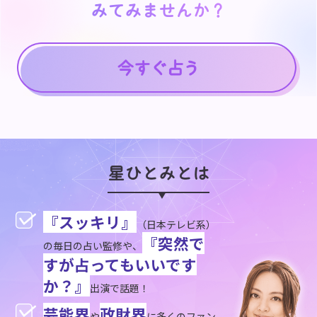
みてみませんか？
みてみませんか？
星ひとみとは
『スッキリ』
（日本テレビ系）
『突然で
の毎日の占い監修や、
すが占ってもいいです
か？』
出演で話題！
芸能界
政財界
や
に多くのファン