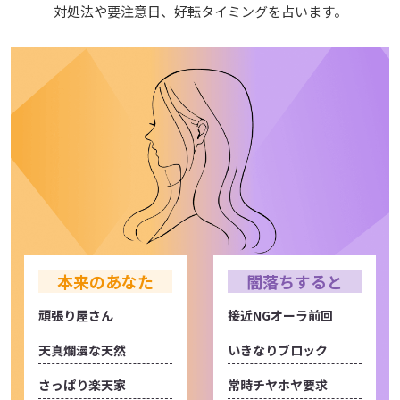
対処法や要注意日、好転タイミングを占います。
本来のあなた
闇落ちすると
頑張り屋さん
接近NGオーラ前回
天真爛漫な天然
いきなりブロック
さっぱり楽天家
常時チヤホヤ要求