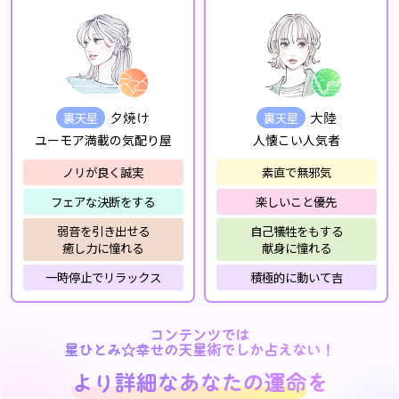
裏天星
裏天星
夕焼け
大陸
ユーモア満載の気配り屋
人懐こい人気者
ノリが良く誠実
素直で無邪気
フェアな決断をする
楽しいこと優先
弱音を引き出せる
自己犠牲をもする
癒し力に憧れる
献身に憧れる
一時停止でリラックス
積極的に動いて吉
コンテンツでは
星ひとみ☆幸せの天星術でしか占えない！
より詳細なあなたの運命
を
より詳細なあなたの運命
を