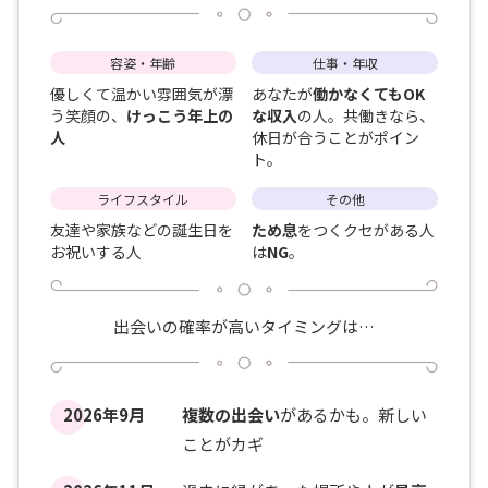
容姿・年齢
仕事・年収
優しくて温かい雰囲気が漂
あなたが
働かなくてもOK
う笑顔の、
けっこう年上の
な収入
の人。共働きなら、
人
休日が合うことがポイン
ト。
ライフスタイル
その他
友達や家族などの誕生日を
ため息
をつくクセがある人
お祝いする人
は
NG
。
出会いの確率が高いタイミングは…
2026年9月
複数の出会い
があるかも。新しい
ことがカギ