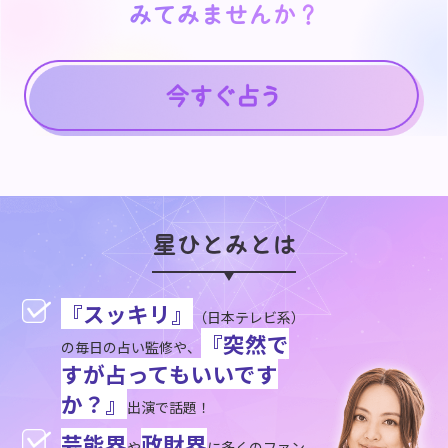
みてみませんか？
みてみませんか？
星ひとみとは
『スッキリ』
（日本テレビ系）
『突然で
の毎日の占い監修や、
すが占ってもいいです
か？』
出演で話題！
芸能界
政財界
や
に多くのファン