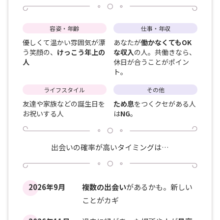
容姿・年齢
仕事・年収
優しくて温かい雰囲気が漂
あなたが
働かなくてもOK
う笑顔の、
けっこう年上の
な収入
の人。共働きなら、
人
休日が合うことがポイン
ト。
ライフスタイル
その他
友達や家族などの誕生日を
ため息
をつくクセがある人
お祝いする人
は
NG
。
出会いの確率が高いタイミングは…
2026年9月
複数の出会い
があるかも。新しい
ことがカギ