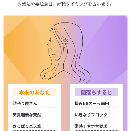
対処法や要注意日、好転タイミングを占います。
本来のあなた
闇落ちすると
頑張り屋さん
接近NGオーラ前回
天真爛漫な天然
いきなりブロック
さっぱり楽天家
常時チヤホヤ要求