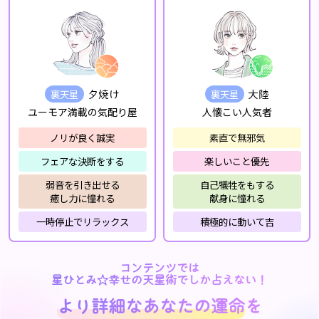
裏天星
裏天星
夕焼け
大陸
ユーモア満載の気配り屋
人懐こい人気者
ノリが良く誠実
素直で無邪気
フェアな決断をする
楽しいこと優先
弱音を引き出せる
自己犠牲をもする
癒し力に憧れる
献身に憧れる
一時停止でリラックス
積極的に動いて吉
コンテンツでは
星ひとみ☆幸せの天星術でしか占えない！
より詳細なあなたの運命
を
より詳細なあなたの運命
を