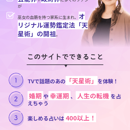
が
オ
巫女の血筋を持つ家系に生まれ、
リジナル運勢鑑定法「天
星術」の開祖
。
このサイトでできること
「天星術」
TVで話題のあの
を体験！
婚期
幸運期
人生の転機
や
、
を占
えちゃう
400以上！
楽しめる占いは