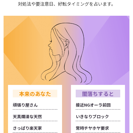
対処法や要注意日、好転タイミングを占います。
本来のあなた
闇落ちすると
頑張り屋さん
接近NGオーラ前回
天真爛漫な天然
いきなりブロック
さっぱり楽天家
常時チヤホヤ要求