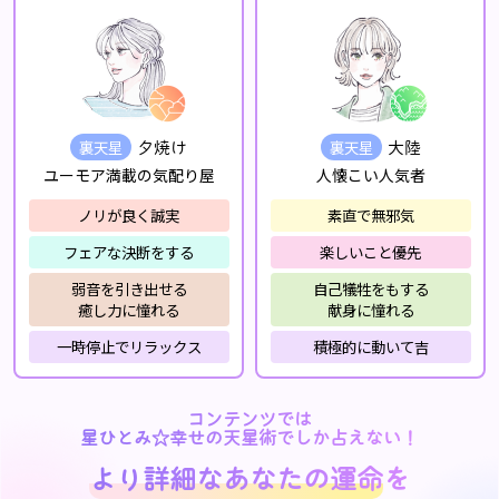
裏天星
裏天星
夕焼け
大陸
ユーモア満載の気配り屋
人懐こい人気者
ノリが良く誠実
素直で無邪気
フェアな決断をする
楽しいこと優先
弱音を引き出せる
自己犠牲をもする
癒し力に憧れる
献身に憧れる
一時停止でリラックス
積極的に動いて吉
コンテンツでは
星ひとみ☆幸せの天星術でしか占えない！
より詳細なあなたの運命
を
より詳細なあなたの運命
を