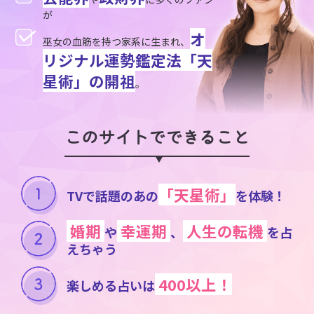
が
オ
巫女の血筋を持つ家系に生まれ、
リジナル運勢鑑定法「天
星術」の開祖
。
このサイトでできること
「天星術」
TVで話題のあの
を体験！
婚期
幸運期
人生の転機
や
、
を占
えちゃう
400以上！
楽しめる占いは