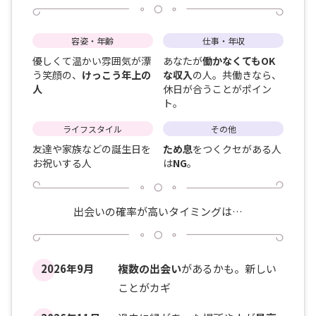
容姿・年齢
仕事・年収
優しくて温かい雰囲気が漂
あなたが
働かなくてもOK
う笑顔の、
けっこう年上の
な収入
の人。共働きなら、
人
休日が合うことがポイン
ト。
ライフスタイル
その他
友達や家族などの誕生日を
ため息
をつくクセがある人
お祝いする人
は
NG
。
出会いの確率が高いタイミングは…
2026年9月
複数の出会い
があるかも。新しい
ことがカギ