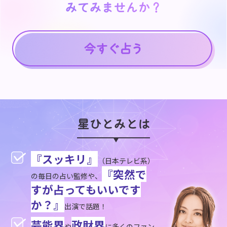
みてみませんか？
みてみませんか？
星ひとみとは
『スッキリ』
（日本テレビ系）
『突然で
の毎日の占い監修や、
すが占ってもいいです
か？』
出演で話題！
芸能界
政財界
や
に多くのファン