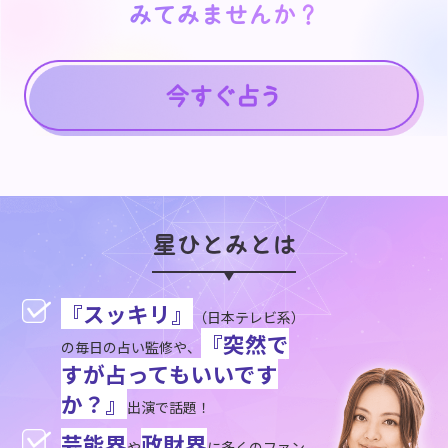
みてみませんか？
みてみませんか？
星ひとみとは
『スッキリ』
（日本テレビ系）
『突然で
の毎日の占い監修や、
すが占ってもいいです
か？』
出演で話題！
芸能界
政財界
や
に多くのファン