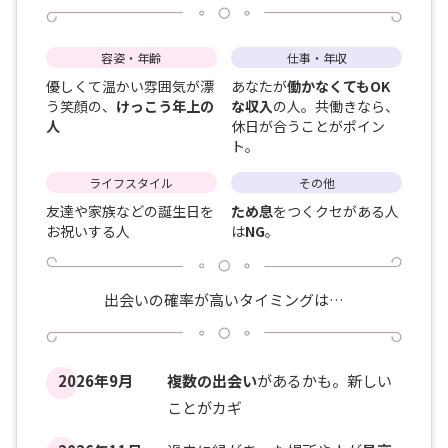
容姿・年齢
仕事・年収
優しくて温かい雰囲気が漂
あなたが
働かなくてもOK
う笑顔の、
けっこう年上の
な収入
の人。共働きなら、
人
休日が合うことがポイン
ト。
ライフスタイル
その他
友達や家族などの誕生日を
ため息
をつくクセがある人
お祝いする人
は
NG
。
出会いの確率が高いタイミングは…
2026年9月
複数の出会い
があるかも。新しい
ことがカギ