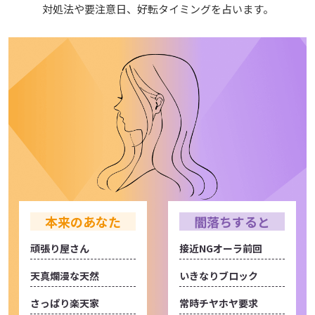
対処法や要注意日、好転タイミングを占います。
本来のあなた
闇落ちすると
頑張り屋さん
接近NGオーラ前回
天真爛漫な天然
いきなりブロック
さっぱり楽天家
常時チヤホヤ要求