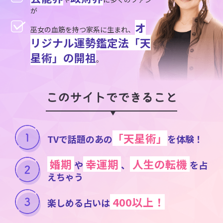
が
オ
巫女の血筋を持つ家系に生まれ、
リジナル運勢鑑定法「天
星術」の開祖
。
このサイトでできること
「天星術」
TVで話題のあの
を体験！
婚期
幸運期
人生の転機
や
、
を占
えちゃう
400以上！
楽しめる占いは