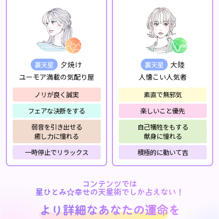
裏天星
裏天星
夕焼け
大陸
ユーモア満載の気配り屋
人懐こい人気者
ノリが良く誠実
素直で無邪気
フェアな決断をする
楽しいこと優先
弱音を引き出せる
自己犠牲をもする
癒し力に憧れる
献身に憧れる
一時停止でリラックス
積極的に動いて吉
コンテンツでは
星ひとみ☆幸せの天星術でしか占えない！
より詳細なあなたの運命
を
より詳細なあなたの運命
を