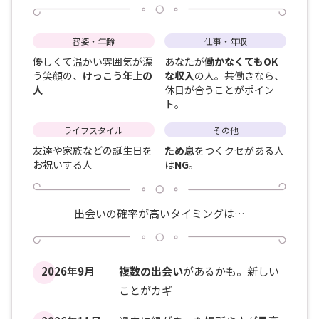
容姿・年齢
仕事・年収
優しくて温かい雰囲気が漂
あなたが
働かなくてもOK
う笑顔の、
けっこう年上の
な収入
の人。共働きなら、
人
休日が合うことがポイン
ト。
ライフスタイル
その他
友達や家族などの誕生日を
ため息
をつくクセがある人
お祝いする人
は
NG
。
出会いの確率が高いタイミングは…
2026年9月
複数の出会い
があるかも。新しい
ことがカギ