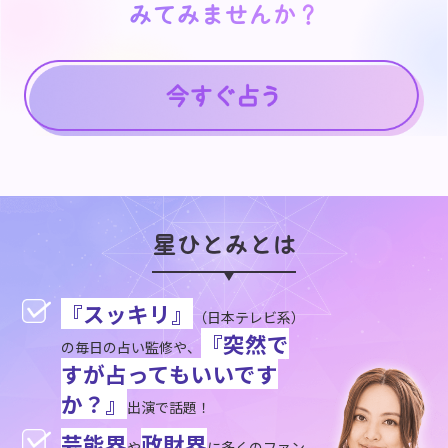
みてみませんか？
みてみませんか？
星ひとみとは
『スッキリ』
（日本テレビ系）
『突然で
の毎日の占い監修や、
すが占ってもいいです
か？』
出演で話題！
芸能界
政財界
や
に多くのファン