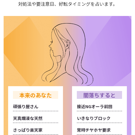
対処法や要注意日、好転タイミングを占います。
本来のあなた
闇落ちすると
頑張り屋さん
接近NGオーラ前回
天真爛漫な天然
いきなりブロック
さっぱり楽天家
常時チヤホヤ要求