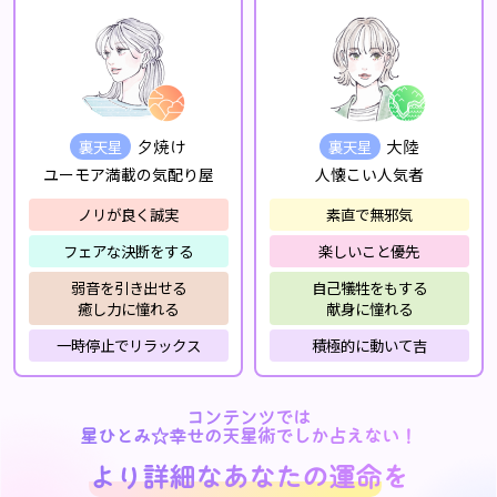
裏天星
裏天星
夕焼け
大陸
ユーモア満載の気配り屋
人懐こい人気者
ノリが良く誠実
素直で無邪気
フェアな決断をする
楽しいこと優先
弱音を引き出せる
自己犠牲をもする
癒し力に憧れる
献身に憧れる
一時停止でリラックス
積極的に動いて吉
コンテンツでは
星ひとみ☆幸せの天星術でしか占えない！
より詳細なあなたの運命
を
より詳細なあなたの運命
を