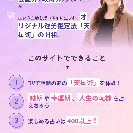
が
オ
巫女の血筋を持つ家系に生まれ、
リジナル運勢鑑定法「天
星術」の開祖
。
このサイトでできること
「天星術」
TVで話題のあの
を体験！
婚期
幸運期
人生の転機
や
、
を占
えちゃう
400以上！
楽しめる占いは