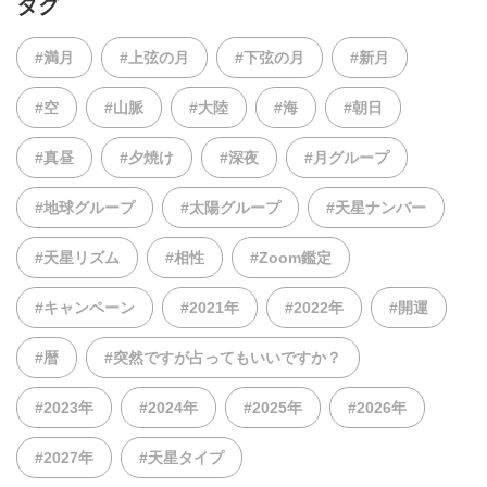
タグ
#満月
#上弦の月
#下弦の月
#新月
#空
#山脈
#大陸
#海
#朝日
#真昼
#夕焼け
#深夜
#月グループ
#地球グループ
#太陽グループ
#天星ナンバー
#天星リズム
#相性
#Zoom鑑定
#キャンペーン
#2021年
#2022年
#開運
#暦
#突然ですが占ってもいいですか？
#2023年
#2024年
#2025年
#2026年
#2027年
#天星タイプ