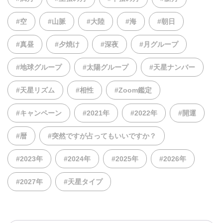
#空
#山脈
#大陸
#海
#朝日
#真昼
#夕焼け
#深夜
#月グループ
#地球グループ
#太陽グループ
#天星ナンバー
#天星リズム
#相性
#Zoom鑑定
#キャンペーン
#2021年
#2022年
#開運
#暦
#突然ですが占ってもいいですか？
#2023年
#2024年
#2025年
#2026年
#2027年
#天星タイプ