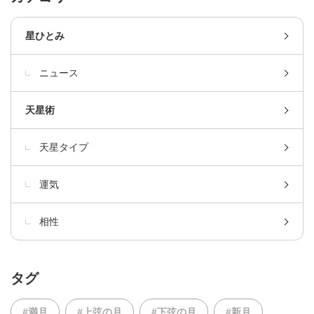
星ひとみ
ニュース
天星術
天星タイプ
運気
相性
タグ
#満月
#上弦の月
#下弦の月
#新月