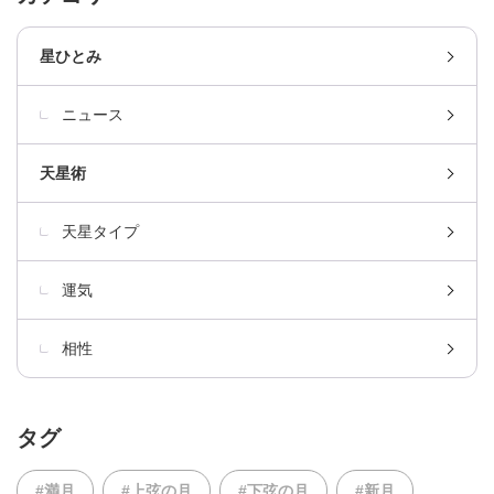
星ひとみ
ニュース
天星術
天星タイプ
運気
相性
タグ
#満月
#上弦の月
#下弦の月
#新月