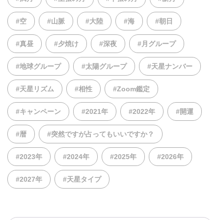
#空
#山脈
#大陸
#海
#朝日
#真昼
#夕焼け
#深夜
#月グループ
#地球グループ
#太陽グループ
#天星ナンバー
#天星リズム
#相性
#Zoom鑑定
#キャンペーン
#2021年
#2022年
#開運
#暦
#突然ですが占ってもいいですか？
#2023年
#2024年
#2025年
#2026年
#2027年
#天星タイプ