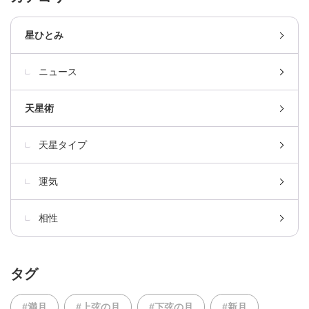
星ひとみ
ニュース
天星術
天星タイプ
運気
相性
タグ
#満月
#上弦の月
#下弦の月
#新月