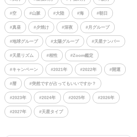
#空
#山脈
#大陸
#海
#朝日
#真昼
#夕焼け
#深夜
#月グループ
#地球グループ
#太陽グループ
#天星ナンバー
#天星リズム
#相性
#Zoom鑑定
#キャンペーン
#2021年
#2022年
#開運
#暦
#突然ですが占ってもいいですか？
#2023年
#2024年
#2025年
#2026年
#2027年
#天星タイプ