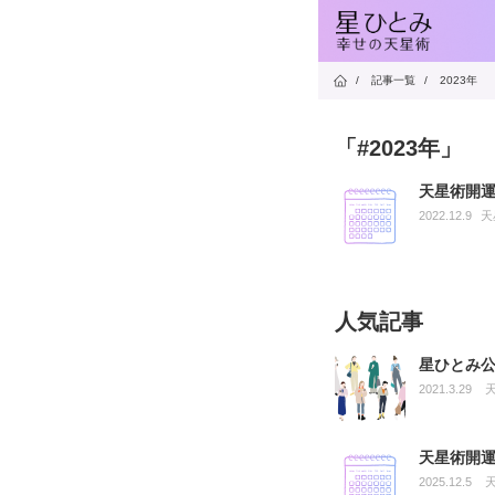
/
記事一覧
/
2023年
「#2023年」
天星術開運
2022.12.9
天
人気記事
星ひとみ
2021.3.29
天星術開運
2025.12.5