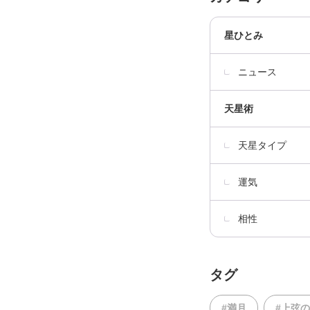
星ひとみ
ニュース
天星術
天星タイプ
運気
相性
タグ
#満月
#上弦