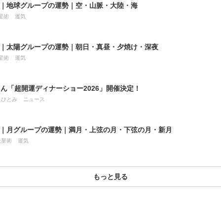
8月｜地球グループの運勢｜空・山脈・大陸・海
星術
運気
8月｜太陽グループの運勢｜朝日・真昼・夕焼け・深夜
星術
運気
ん「超開運ディナーショー2026」開催決定！
星ひとみ
ニュース
7月｜月グループの運勢｜満月・上弦の月・下弦の月・新月
天星術
運気
もっと見る