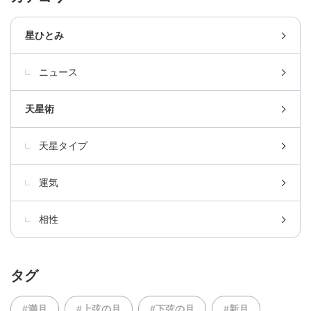
星ひとみ
ニュース
天星術
天星タイプ
運気
相性
タグ
#満月
#上弦の月
#下弦の月
#新月