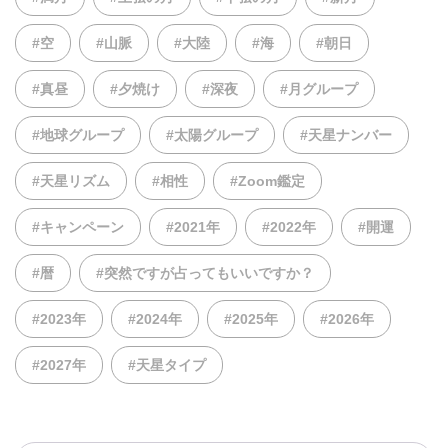
#空
#山脈
#大陸
#海
#朝日
#真昼
#夕焼け
#深夜
#月グループ
#地球グループ
#太陽グループ
#天星ナンバー
#天星リズム
#相性
#Zoom鑑定
#キャンペーン
#2021年
#2022年
#開運
#暦
#突然ですが占ってもいいですか？
#2023年
#2024年
#2025年
#2026年
#2027年
#天星タイプ