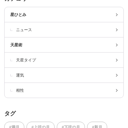
星ひとみ
ニュース
天星術
天星タイプ
運気
相性
タグ
#満月
#上弦の月
#下弦の月
#新月