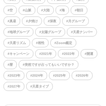
#空
#山脈
#大陸
#海
#朝日
#真昼
#夕焼け
#深夜
#月グループ
#地球グループ
#太陽グループ
#天星ナンバー
#天星リズム
#相性
#Zoom鑑定
#キャンペーン
#2021年
#2022年
#開運
#暦
#突然ですが占ってもいいですか？
#2023年
#2024年
#2025年
#2026年
#2027年
#天星タイプ