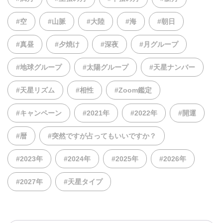
#空
#山脈
#大陸
#海
#朝日
#真昼
#夕焼け
#深夜
#月グループ
#地球グループ
#太陽グループ
#天星ナンバー
#天星リズム
#相性
#Zoom鑑定
#キャンペーン
#2021年
#2022年
#開運
#暦
#突然ですが占ってもいいですか？
#2023年
#2024年
#2025年
#2026年
#2027年
#天星タイプ