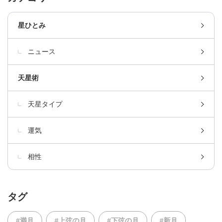
星ひとみ
ニュース
天星術
天星タイプ
運気
相性
タグ
#満月
#上弦の月
#下弦の月
#新月