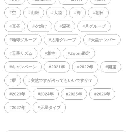
#空
#山脈
#大陸
#海
#朝日
#真昼
#夕焼け
#深夜
#月グループ
#地球グループ
#太陽グループ
#天星ナンバー
#天星リズム
#相性
#Zoom鑑定
#キャンペーン
#2021年
#2022年
#開運
#暦
#突然ですが占ってもいいですか？
#2023年
#2024年
#2025年
#2026年
#2027年
#天星タイプ