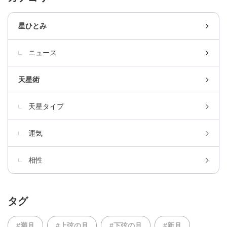
星ひとみ
ニュース
天星術
天星タイプ
運気
相性
タグ
#満月
#上弦の月
#下弦の月
#新月