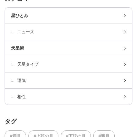
星ひとみ
ニュース
天星術
天星タイプ
運気
相性
タグ
#満月
#上弦の月
#下弦の月
#新月