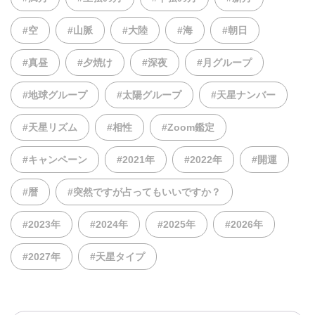
#空
#山脈
#大陸
#海
#朝日
#真昼
#夕焼け
#深夜
#月グループ
#地球グループ
#太陽グループ
#天星ナンバー
#天星リズム
#相性
#Zoom鑑定
#キャンペーン
#2021年
#2022年
#開運
#暦
#突然ですが占ってもいいですか？
#2023年
#2024年
#2025年
#2026年
#2027年
#天星タイプ