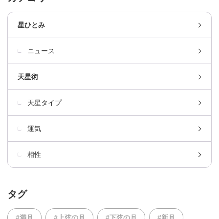
星ひとみ
ニュース
天星術
天星タイプ
運気
相性
タグ
#満月
#上弦の月
#下弦の月
#新月