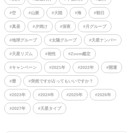
#空
#山脈
#大陸
#海
#朝日
#真昼
#夕焼け
#深夜
#月グループ
#地球グループ
#太陽グループ
#天星ナンバー
#天星リズム
#相性
#Zoom鑑定
#キャンペーン
#2021年
#2022年
#開運
#暦
#突然ですが占ってもいいですか？
#2023年
#2024年
#2025年
#2026年
#2027年
#天星タイプ