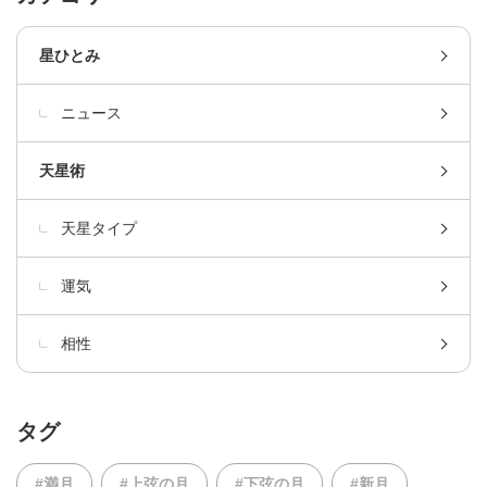
星ひとみ
ニュース
天星術
天星タイプ
運気
相性
タグ
#満月
#上弦の月
#下弦の月
#新月