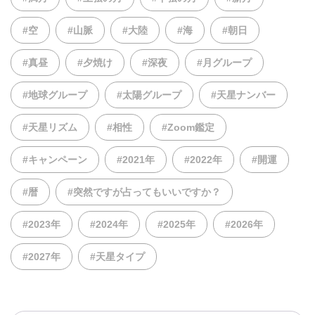
#空
#山脈
#大陸
#海
#朝日
#真昼
#夕焼け
#深夜
#月グループ
#地球グループ
#太陽グループ
#天星ナンバー
#天星リズム
#相性
#Zoom鑑定
#キャンペーン
#2021年
#2022年
#開運
#暦
#突然ですが占ってもいいですか？
#2023年
#2024年
#2025年
#2026年
#2027年
#天星タイプ