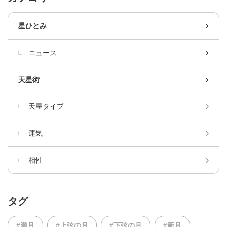
星ひとみ
ニュース
天星術
天星タイプ
運気
相性
タグ
#満月
#上弦の月
#下弦の月
#新月