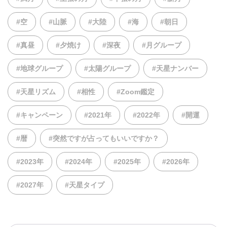
#空
#山脈
#大陸
#海
#朝日
#真昼
#夕焼け
#深夜
#月グループ
#地球グループ
#太陽グループ
#天星ナンバー
#天星リズム
#相性
#Zoom鑑定
#キャンペーン
#2021年
#2022年
#開運
#暦
#突然ですが占ってもいいですか？
#2023年
#2024年
#2025年
#2026年
#2027年
#天星タイプ