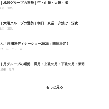
8月｜地球グループの運勢｜空・山脈・大陸・海
星術
運気
8月｜太陽グループの運勢｜朝日・真昼・夕焼け・深夜
星術
運気
ん「超開運ディナーショー2026」開催決定！
星ひとみ
ニュース
7月｜月グループの運勢｜満月・上弦の月・下弦の月・新月
天星術
運気
もっと見る