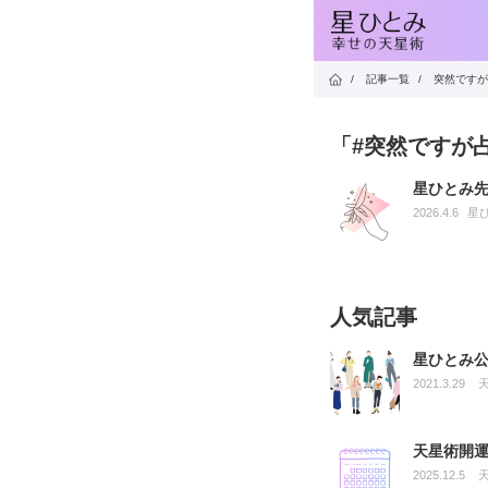
/
記事一覧
/
突然ですが
「#突然ですが
星ひとみ
2026.4.6
星
人気記事
星ひとみ
2021.3.29
天星術開運
2025.12.5