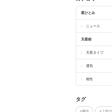
星ひとみ
ニュース
天星術
天星タイプ
運気
相性
タグ
#満月
#上弦