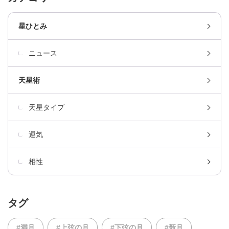
星ひとみ
ニュース
天星術
天星タイプ
運気
相性
タグ
#満月
#上弦の月
#下弦の月
#新月