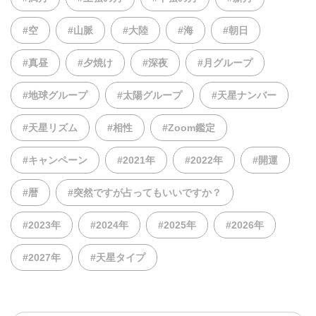
#空
#山脈
#大陸
#海
#朝日
#真昼
#夕焼け
#深夜
#月グループ
#地球グループ
#太陽グループ
#天星ナンバー
#天星リズム
#相性
#Zoom鑑定
#キャンペーン
#2021年
#2022年
#開運
#暦
#突然ですが占ってもいいですか？
#2023年
#2024年
#2025年
#2026年
#2027年
#天星タイプ