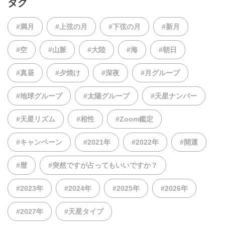
タグ
#満月
#上弦の月
#下弦の月
#新月
#空
#山脈
#大陸
#海
#朝日
#真昼
#夕焼け
#深夜
#月グループ
#地球グループ
#太陽グループ
#天星ナンバー
#天星リズム
#相性
#Zoom鑑定
#キャンペーン
#2021年
#2022年
#開運
#暦
#突然ですが占ってもいいですか？
#2023年
#2024年
#2025年
#2026年
#2027年
#天星タイプ